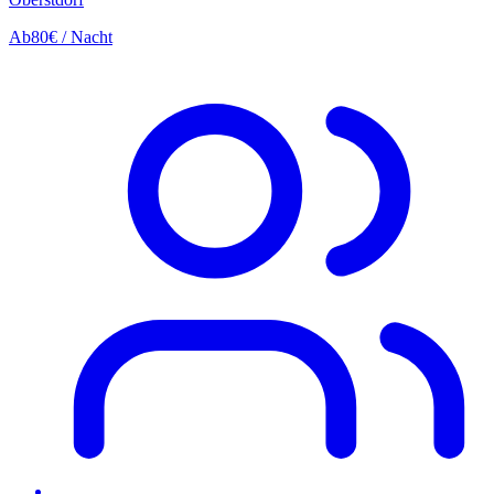
Ab
80€
/ Nacht