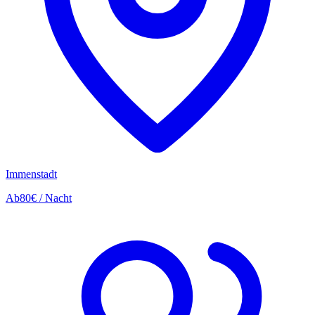
Immenstadt
Ab
80€
/ Nacht