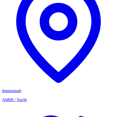
Immenstadt
Ab
80€
/ Nacht